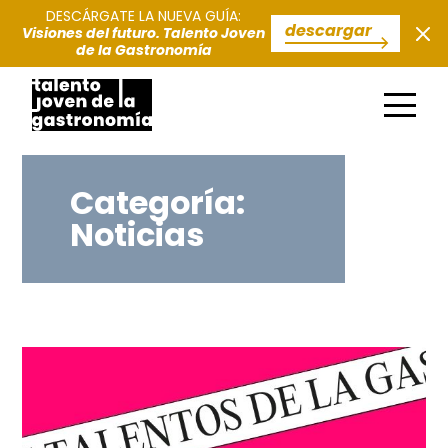
DESCÁRGATE LA NUEVA GUÍA
:
descargar
Visiones del futuro. Talento Joven
de la Gastronomía
Categoría:
Noticias